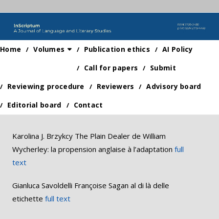
Home
Volumes
Publication ethics
AI Policy
Call for papers
Submit
Reviewing procedure
Reviewers
Advisory board
Editorial board
Contact
Karolina J. Brzykcy The Plain Dealer de William
Wycherley: la propension anglaise à l’adaptation
full
text
Gianluca Savoldelli Françoise Sagan al di là delle
etichette
full text