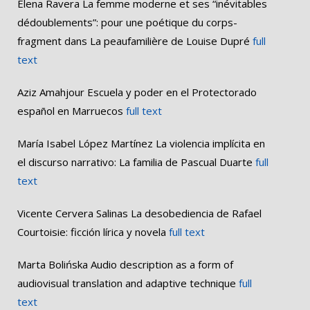
Elena Ravera La femme moderne et ses “inévitables
dédoublements”: pour une poétique du corps-
fragment dans La peaufamilière de Louise Dupré
full
text
Aziz Amahjour Escuela y poder en el Protectorado
español en Marruecos
full text
María Isabel López Martínez La violencia implícita en
el discurso narrativo: La familia de Pascual Duarte
full
text
Vicente Cervera Salinas La desobediencia de Rafael
Courtoisie: ficción lírica y novela
full text
Marta Bolińska Audio description as a form of
audiovisual translation and adaptive technique
full
text